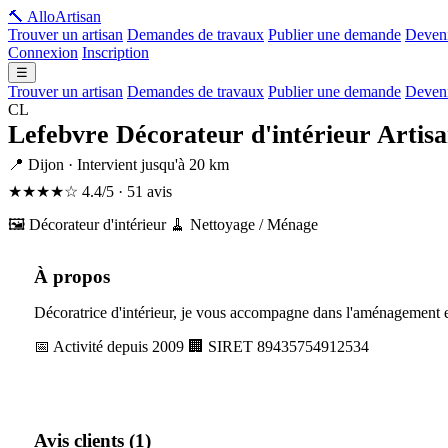
🔨 Allo
Artisan
Trouver un artisan
Demandes de travaux
Publier une demande
Deveni
Connexion
Inscription
☰
Trouver un artisan
Demandes de travaux
Publier une demande
Deveni
CL
Lefebvre Décorateur d'intérieur Artis
📍 Dijon · Intervient jusqu'à 20 km
★★★★☆
4.4/5 · 51 avis
🖼️ Décorateur d'intérieur
🧹 Nettoyage / Ménage
À propos
Décoratrice d'intérieur, je vous accompagne dans l'aménagement et
📅 Activité depuis 2009
🏢 SIRET 89435754912534
Avis clients (1)