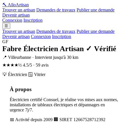
🔨 Allo
Artisan
Trouver un artisan
Demandes de travaux
Publier une demande
Devenir artisan
Connexion
Inscription
☰
Trouver un artisan
Demandes de travaux
Publier une demande
Devenir artisan
Connexion
Inscription
GF
Fabre Électricien Artisan
✓ Vérifié
📍 Villeurbanne · Intervient jusqu'à 30 km
★★★★½
4.5/5 · 59 avis
💡 Électricien
🪟 Vitrier
À propos
Électricien certifié Consuel, je réalise vos mises aux normes,
installations de tableaux électriques et dépannages en
urgence 7j/7.
📅 Activité depuis 2009
🏢 SIRET 12667528712392