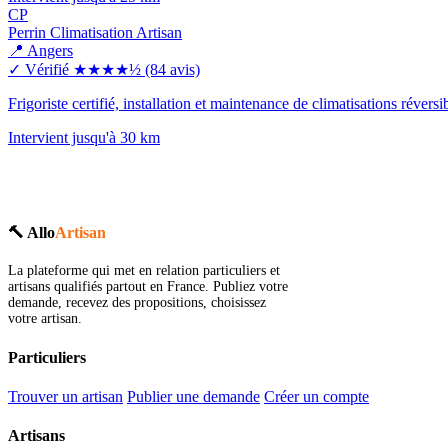
CP
Perrin Climatisation Artisan
📍 Angers
✓ Vérifié
★★★★½
(84 avis)
Frigoriste certifié, installation et maintenance de climatisations réver
Intervient jusqu'à 30 km
🔨 Allo
Artisan
La plateforme qui met en relation particuliers et
artisans qualifiés partout en France. Publiez votre
demande, recevez des propositions, choisissez
votre artisan.
Particuliers
Trouver un artisan
Publier une demande
Créer un compte
Artisans