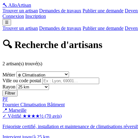
🔨 Allo
Artisan
Trouver un artisan
Demandes de travaux
Publier une demande
Deveni
Connexion
Inscription
☰
Trouver un artisan
Demandes de travaux
Publier une demande
Deveni
🔍 Recherche d'artisans
2 artisan(s) trouvé(s)
Métier
Ville ou code postal
Rayon
Filtrer
PF
Fournier Climatisation Bâtiment
📍 Marseille
✓ Vérifié
★★★★½
(70 avis)
Frigoriste certifié, installation et maintenance de climatisations réver
Intervient jusqu'à 25 km