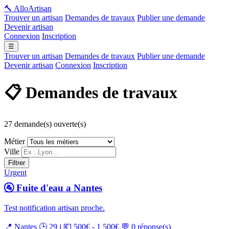
🔨 Allo
Artisan
Trouver un artisan
Demandes de travaux
Publier une demande
Devenir artisan
Connexion
Inscription
☰
Trouver un artisan
Demandes de travaux
Publier une demande
Devenir artisan
Connexion
Inscription
📋 Demandes de travaux
27 demande(s) ouverte(s)
Métier
Ville
Filtrer
Urgent
🚰 Fuite d'eau a Nantes
Test notification artisan proche.
📍 Nantes
🕒 29 j
💶 500€ - 1 500€
💬 0 réponse(s)