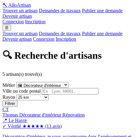
🔨 Allo
Artisan
Trouver un artisan
Demandes de travaux
Publier une demande
Devenir artisan
Connexion
Inscription
☰
Trouver un artisan
Demandes de travaux
Publier une demande
Devenir artisan
Connexion
Inscription
🔍 Recherche d'artisans
5 artisan(s) trouvé(s)
Métier
Ville ou code postal
Rayon
Filtrer
CT
Thomas Décorateur d'intérieur Rénovation
📍 Le Havre
✓ Vérifié
★★★★★
(13 avis)
Décoratrice d'intérieur, je vous accompagne dans l'aménagement et